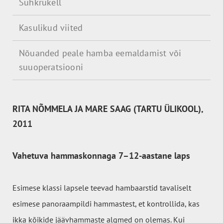
Suhkrukell
Kasulikud viited
Nõuanded peale hamba eemaldamist või
suuoperatsiooni
RITA NÕMMELA JA MARE SAAG (TARTU ÜLIKOOL),
2011
Vahetuva hammaskonnaga 7–12-aastane laps
Esimese klassi lapsele teevad hambaarstid tavaliselt
esimese panoraampildi hammastest, et kontrollida, kas
ikka kõikide jäävhammaste algmed on olemas. Kui